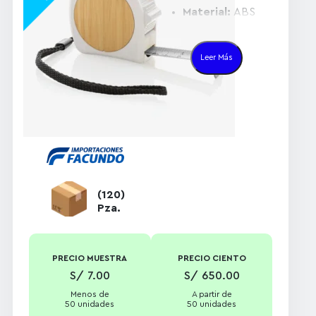
Material:
ABS
reciclado
certificado RCS
Leer Más
(11% del peso
total), bambú
FSC, gancho de
acero al carbono,
muñequera de
poliéster
Técnica de
impresión:
(120)
Topografía o
Pza.
grabado láser
sobre bambú
Peso:
0.17 kg.
PRECIO MUESTRA
PRECIO CIENTO
S/ 7.00
S/ 650.00
Menos de
A partir de
50 unidades
50 unidades