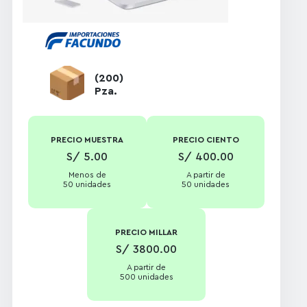
Ultra compacto,
Portátil y liviano,
Estable y seguro,
Ideal para
videollamadas y
(200)
multimedia
Pza.
Técnica de
impresión:
Serigrafia
/ tampografía
PRECIO MUESTRA
PRECIO CIENTO
S/ 5.00
S/ 400.00
Menos de
A partir de
50 unidades
50 unidades
PRECIO MILLAR
S/ 3800.00
A partir de
500 unidades