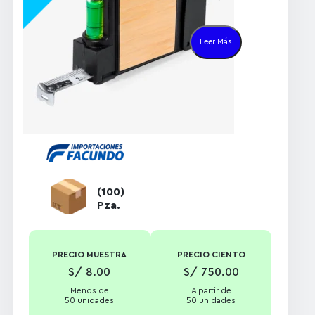
Material:
Bambú
y ABS
Leer Más
Funciones:
7
funciones (cinta
métrica de 3 m,
destornillador
con puntas
planas, philips y
allen, nivel
integrado)
Accesorios:
5
(100)
piezas incluidas
Pza.
Peso:
108 gr
(Aprox)
Color:
Negro
PRECIO MUESTRA
PRECIO CIENTO
con detalles en
S/ 8.00
S/ 750.00
bambú
Menos de
A partir de
Presentación:
50 unidades
50 unidades