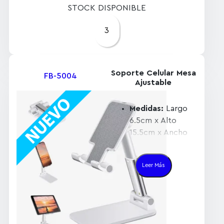
STOCK DISPONIBLE
rodillos
3
Soporte Celular Mesa
FB-5004
Ajustable
Medidas:
Largo
6.5cm x Alto
15.5cm x Ancho
11cm
Material:
ABS
Leer Más
resistente y
duradero.
Características:
Diseño plegable,
Ángulo ajustable,