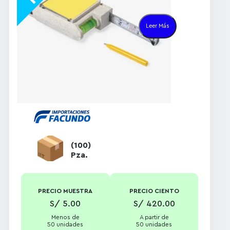
Material:
Plástico
trigo resistente y
Leer Más
hoja metálica
Técnica de
impresión:
Tampografía
Incluye:
Nivel,
notas adhesivas
(12 hojas 1.8×1.8 in)
y bolígrafo
Compacta,
precisa y fácil de
llevar
(100)
Pza.
PRECIO MUESTRA
PRECIO CIENTO
S/ 5.00
S/ 420.00
Menos de
A partir de
50 unidades
50 unidades