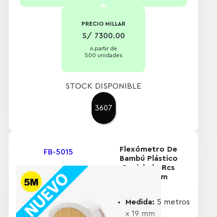
Individual, caja
diseño kraft
PRECIO MILLAR
S/ 7300.00
A partir de
500 unidades
STOCK DISPONIBLE
3607
Flexómetro De
FB-5015
Bambú Plástico
Reciclado Rcs
5m/19mm
Medida:
5 metros
x 19 mm