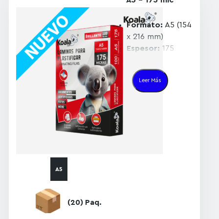
Formato:
A5 (154
x 216 mm)
Espesor:
175
micrones (o 175
micras)
Leer Más
Acabado:
Brillante y
transparente,
realzando los
colores y la
nitidez de tus
documentos.
Material:
Plástico
A5
resistente y
duradero que
protege contra
(20) Paq.
derrames,