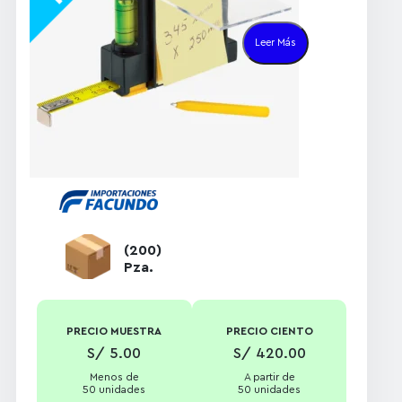
Material:
Plástico
resistente y hoja
Leer Más
metálica
Técnica de
impresión:
Tampografía
Incluye:
Nivel,
notas adhesivas
(12 hojas 1.8×1.8 in)
y bolígrafo
Compacta,
precisa y fácil de
(200)
llevar
Pza.
PRECIO MUESTRA
PRECIO CIENTO
S/ 5.00
S/ 420.00
Menos de
A partir de
50 unidades
50 unidades