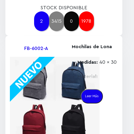
STOCK DISPONIBLE
2
3415
0
1978
Mochilas de Lona
FB-6002-A
Medidas:
40 x 30
cm
Material:
Poliéster 230T
Colores
Leer Más
disponibles:
Azul,
Rojo, Negro, Gris
Presentación:
Individual en
bolsa de plástico