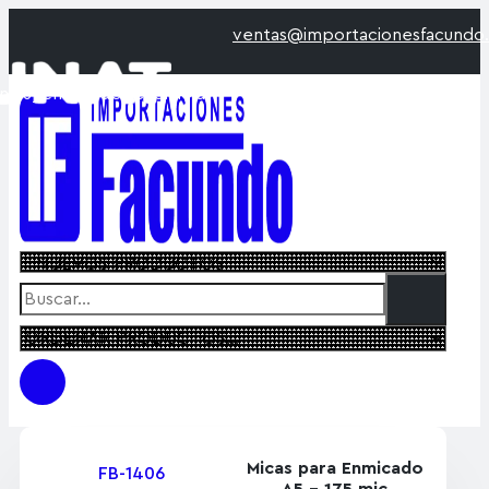
ventas@importacionesfacundo.com
n IGV de acuerdo a
Micas para Enmicado
FB-1406
A5 – 175 mic