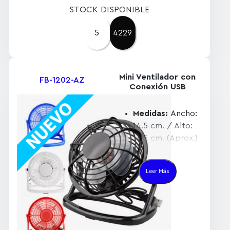
STOCK DISPONIBLE
5
4229
Mini Ventilador con
FB-1202-AZ
Conexión USB
Medidas:
Ancho:
14.5 cm. / Alto:
14.5 cm. (Aprox.)
Descripción:
Ventilador de
Leer Más
plástico
conección a PC o
también esencial
para auto,
mediante puerto