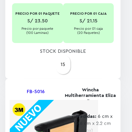
manchas, arrugas
y el desgaste
PRECIO POR 01 PAQUETE
PRECIO POR 01 CAJA
diario.
S/ 23.50
S/ 21.15
Compatibilidad:
Precio por paquete
Precio por 01 caja
Aptas para la
(100 Laminas)
(20 Paquetes)
mayoría de las
enmicadoras
STOCK DISPONIBLE
térmicas.
15
Wincha
FB-5016
Multiherramienta Eliza
3m
Medidas:
6 cm x
9.6 cm x 2.2 cm
(Aprox)