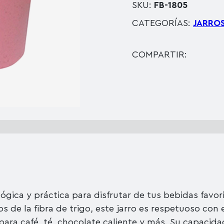
SKU:
FB-1805
CATEGORÍAS:
JARRO
COMPARTIR:
lógica y práctica para disfrutar de tus bebidas favo
 de la fibra de trigo, este jarro es respetuoso con 
ara café, té, chocolate caliente y más. Su capacida