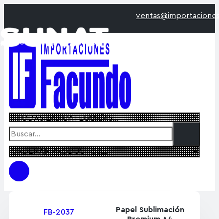
ventas@importacionesfacu
os incluyen IGV de acuerdo a
Papel Sublimación
FB-2037
Premium A4