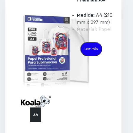
Medida:
A4 (210
mm x 297 mm)
Material:
Papel
premium de
sublimación de
Leer Más
secado rápido
Técnica de
impresión:
Sublimación
(imprimir
únicamente en el
lado blanco)
A4