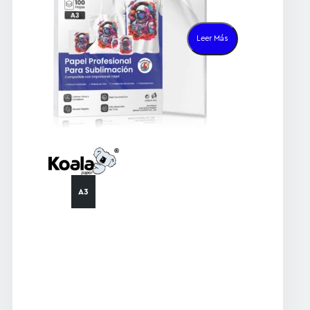
premium de
sublimación de
Leer Más
secado rápido
Técnica de
impresión:
Sublimación
(imprimir
únicamente en el
lado blanco)
A3