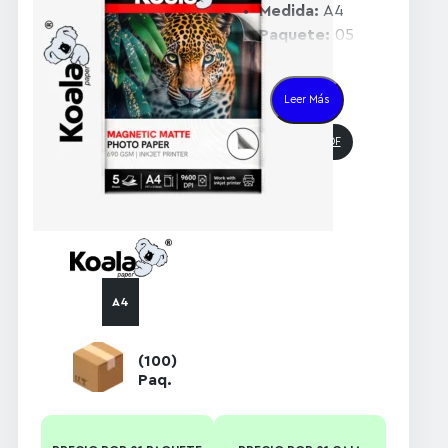
Medida:
A4
Paquete:
05
Unidades
Caja:
100
Leer Más
Paquetes
Catálogo PDF
A4
(100)
Paq.