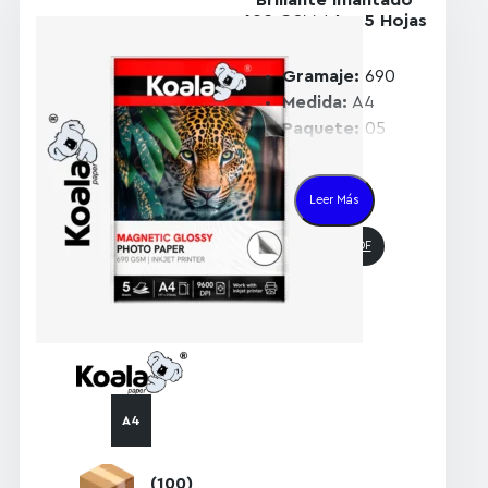
690 GSM A4 – 5 Hojas
Gramaje:
690
Medida:
A4
Paquete:
05
Unidades
Caja:
100
Leer Más
Paquetes
Catálogo PDF
A4
(100)