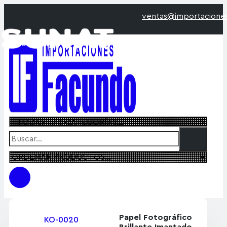
ventas@importacionesfacu
os incluyen IGV de acuerdo a
Papel Fotográfico
KO-0020
Brillante Imantado