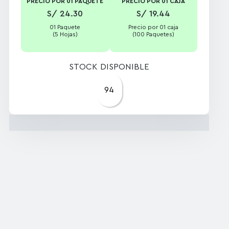
PRECIO POR 01 PAQUETE
PRECIO POR 01 CAJA
S/ 24.30
S/ 19.44
01 Paquete
Precio por 01 caja
(5 Hojas)
(100 Paquetes)
STOCK DISPONIBLE
94